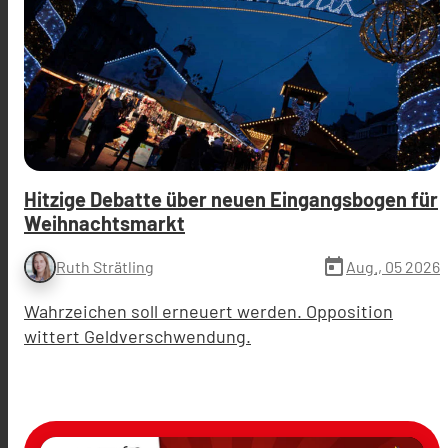
Hitzige Debatte über neuen Eingangsbogen für
Weihnachtsmarkt
today
Aug., 05 2026
Ruth Strätling
Wahrzeichen soll erneuert werden. Opposition
wittert Geldverschwendung.