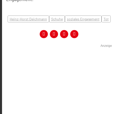
Heinz-Horst Deichmann
Schuhe
soziales Engagement
Tot
Anzeige