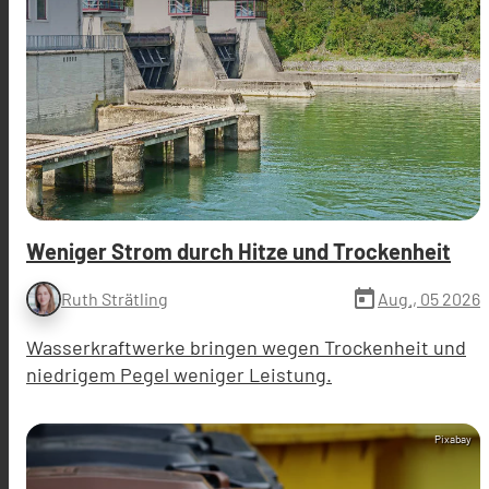
Weniger Strom durch Hitze und Trockenheit
today
Aug., 05 2026
Ruth Strätling
Wasserkraftwerke bringen wegen Trockenheit und
niedrigem Pegel weniger Leistung.
Pixabay