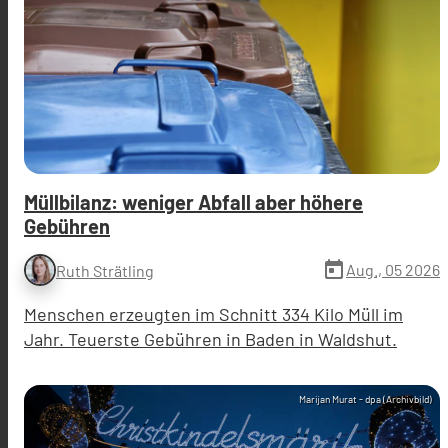
Müllbilanz: weniger Abfall aber höhere
Gebühren
today
Aug., 05 2026
Ruth Strätling
Menschen erzeugten im Schnitt 334 Kilo Müll im
Jahr. Teuerste Gebühren in Baden in Waldshut.
Marijan Murat - dpa (Archivbild)