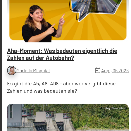
Aha-Moment: Was bedeuten eigentlich die
Zahlen auf der Autobahn?
today
Aug., 06 2026
Mariella Misquial
Es gibt die A5, A8, A98 – aber wer vergibt diese
Zahlen und was bedeuten sie?
Pixabay (Symbolbild)