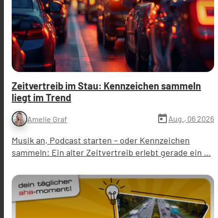
Zeitvertreib im Stau: Kennzeichen sammeln
liegt im Trend
today
Aug., 06 2026
Amelie Graf
Musik an, Podcast starten – oder Kennzeichen
sammeln: Ein alter Zeitvertreib erlebt gerade ein …