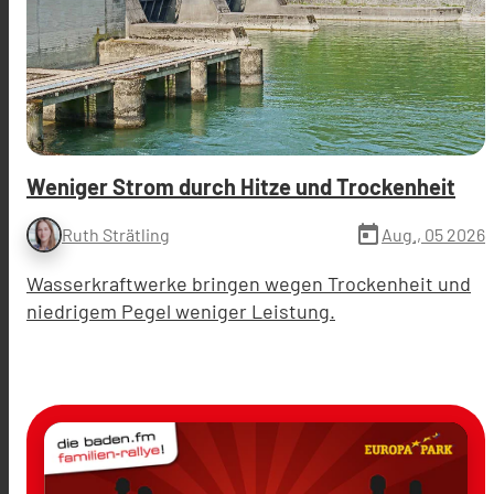
Weniger Strom durch Hitze und Trockenheit
today
Aug., 05 2026
Ruth Strätling
Wasserkraftwerke bringen wegen Trockenheit und
niedrigem Pegel weniger Leistung.