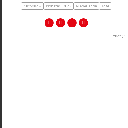
Autoshow
Monster-Truck
Niederlande
Tote
Anzeige