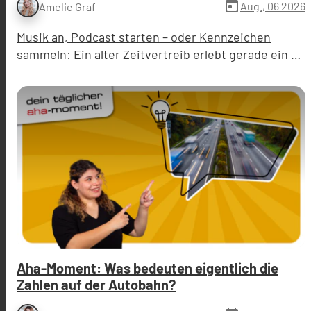
today
Aug., 06 2026
Amelie Graf
Musik an, Podcast starten – oder Kennzeichen
sammeln: Ein alter Zeitvertreib erlebt gerade ein …
Aha-Moment: Was bedeuten eigentlich die
Zahlen auf der Autobahn?