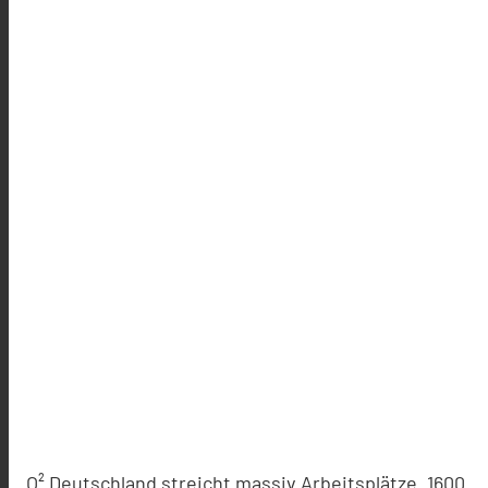
O² Deutschland streicht massiv Arbeitsplätze. 1600