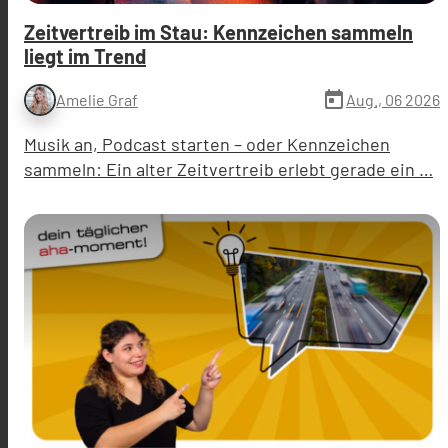
Zeitvertreib im Stau: Kennzeichen sammeln
liegt im Trend
today
Aug., 06 2026
Amelie Graf
Musik an, Podcast starten – oder Kennzeichen
sammeln: Ein alter Zeitvertreib erlebt gerade ein …