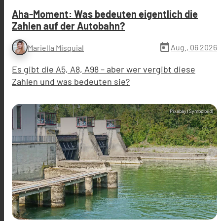
Aha-Moment: Was bedeuten eigentlich die
Zahlen auf der Autobahn?
today
Aug., 06 2026
Mariella Misquial
Es gibt die A5, A8, A98 – aber wer vergibt diese
Zahlen und was bedeuten sie?
Pixabay (Symbolbild)