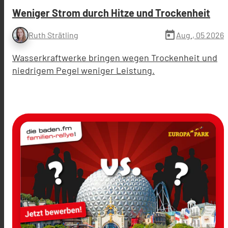
Weniger Strom durch Hitze und Trockenheit
today
Aug., 05 2026
Ruth Strätling
Wasserkraftwerke bringen wegen Trockenheit und
niedrigem Pegel weniger Leistung.