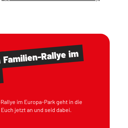
im
Familien-Rallye
m
Rallye im Europa-Park geht in die
Euch jetzt an und seid dabei.