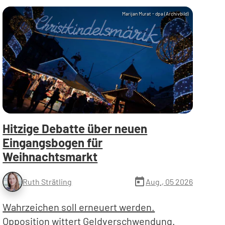
Marijan Murat - dpa (Archivbild)
Hitzige Debatte über neuen
Eingangsbogen für
Weihnachtsmarkt
today
Aug., 05 2026
Ruth Strätling
Wahrzeichen soll erneuert werden.
Opposition wittert Geldverschwendung.