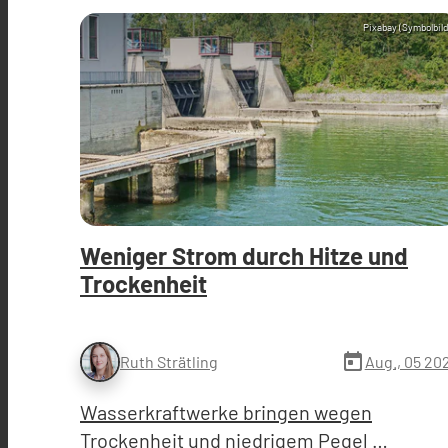
Pixabay (Symbolbild
Weniger Strom durch Hitze und
Trockenheit
today
Aug., 05 20
Ruth Strätling
Wasserkraftwerke bringen wegen
Trockenheit und niedrigem Pegel …