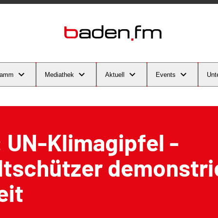
ramm
Mediathek
Aktuell
Events
Unt
: UN-Klimagipfel -
tschützer demonstri
eit