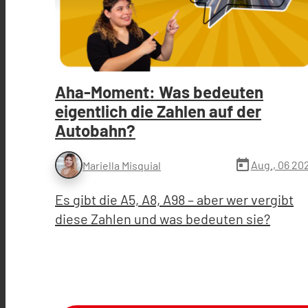
Aha-Moment: Was bedeuten
eigentlich die Zahlen auf der
Autobahn?
today
Aug., 06 20
Mariella Misquial
Es gibt die A5, A8, A98 – aber wer vergibt
diese Zahlen und was bedeuten sie?