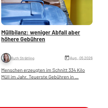
Müllbilanz: weniger Abfall aber
höhere Gebühren
today
Aug., 05 2026
Ruth Strätling
Menschen erzeugten im Schnitt 334 Kilo
Müll im Jahr. Teuerste Gebühren in …