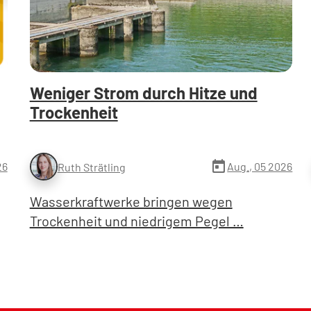
Weniger Strom durch Hitze und
Trockenheit
today
26
Aug., 05 2026
Ruth Strätling
Wasserkraftwerke bringen wegen
Trockenheit und niedrigem Pegel …