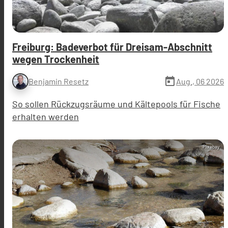
Freiburg: Badeverbot für Dreisam-Abschnitt
wegen Trockenheit
today
Aug., 06 2026
Benjamin Resetz
So sollen Rückzugsräume und Kältepools für Fische
erhalten werden
Pixabay