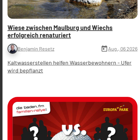
Wiese zwischen Maulburg und Wiechs
erfolgreich renaturiert
today
Aug., 06 2026
Benjamin Resetz
Kaltwasserstellen helfen Wasserbewohnern - Ufer
wird bepflanzt