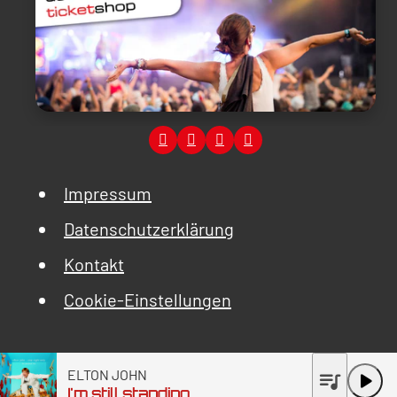
Impressum
Datenschutzerklärung
Kontakt
Cookie-Einstellungen
ELTON JOHN
queue_music
play_arrow
I'm still standing