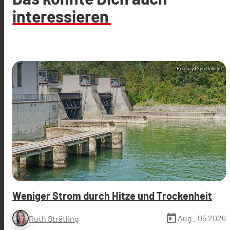
interessieren
Pixabay (Symbolbild)
Weniger Strom durch Hitze und Trockenheit
today
Aug., 05 2026
Ruth Strätling