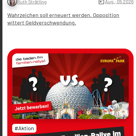
today
Aug., 05 2026
Ruth Strätling
Wahrzeichen soll erneuert werden. Opposition
wittert Geldverschwendung.
#Aktion
im
Familien-Rallye