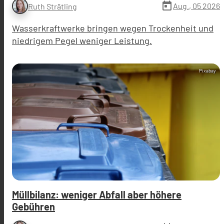
today
Aug., 05 2026
Ruth Strätling
Wasserkraftwerke bringen wegen Trockenheit und
niedrigem Pegel weniger Leistung.
Pixabay
Müllbilanz: weniger Abfall aber höhere
Gebühren