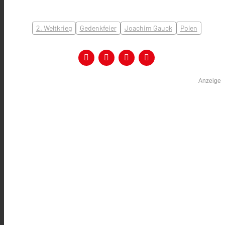
2. Weltkrieg
Gedenkfeier
Joachim Gauck
Polen
Anzeige