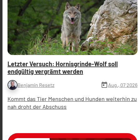
Letzter Versuch: Hornisgrinde-Wolf soll
endgültig vergrämt werden
today
Aug., 07 2026
Benjamin Resetz
Kommt das Tier Menschen und Hunden weiterhin zu
nah droht der Abschuss