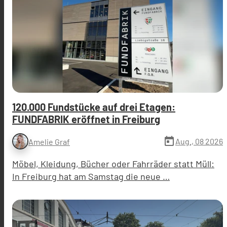
120.000 Fundstücke auf drei Etagen:
FUNDFABRIK eröffnet in Freiburg
today
Aug., 08 2026
Amelie Graf
Möbel, Kleidung, Bücher oder Fahrräder statt Müll:
In Freiburg hat am Samstag die neue …