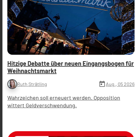
Hitzige Debatte über neuen Eingangsbogen für
Weihnachtsmarkt
today
Aug., 05 2026
Ruth Strätling
Wahrzeichen soll erneuert werden. Opposition
wittert Geldverschwendung.