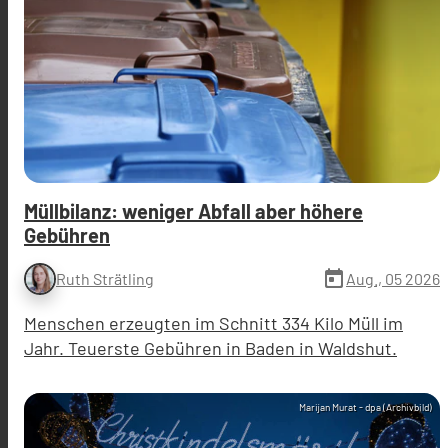
Müllbilanz: weniger Abfall aber höhere
Gebühren
today
Aug., 05 2026
Ruth Strätling
Menschen erzeugten im Schnitt 334 Kilo Müll im
Jahr. Teuerste Gebühren in Baden in Waldshut.
Marijan Murat - dpa (Archivbild)