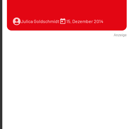
account_circle
today
15. Dezember 2014
Julica Goldschmidt
Anzeige