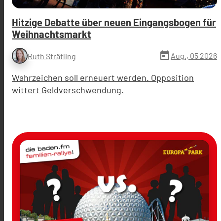
Hitzige Debatte über neuen Eingangsbogen für
Weihnachtsmarkt
today
Aug., 05 2026
Ruth Strätling
Wahrzeichen soll erneuert werden. Opposition
wittert Geldverschwendung.