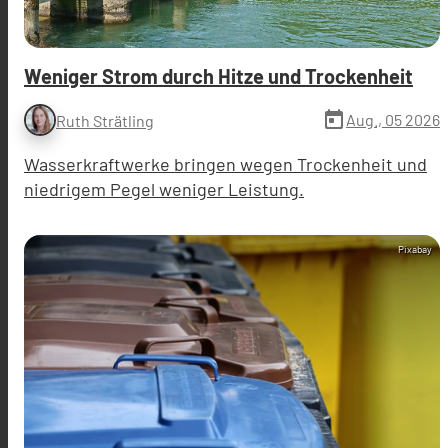
Weniger Strom durch Hitze und Trockenheit
today
Aug., 05 2026
Ruth Strätling
Wasserkraftwerke bringen wegen Trockenheit und
niedrigem Pegel weniger Leistung.
Pixabay