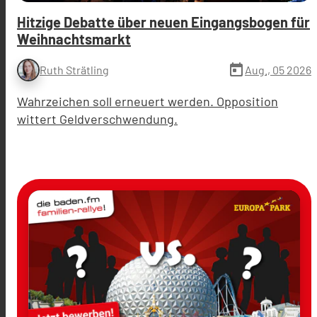
Hitzige Debatte über neuen Eingangsbogen für
Weihnachtsmarkt
today
Aug., 05 2026
Ruth Strätling
Wahrzeichen soll erneuert werden. Opposition
wittert Geldverschwendung.