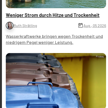
Weniger Strom durch Hitze und Trockenheit
today
Aug., 05 2026
Ruth Strätling
Wasserkraftwerke bringen wegen Trockenheit und
niedrigem Pegel weniger Leistung.
Pixabay