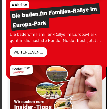
#Aktion
im
Familien-Rallye
baden.fm
Die
Europa-Park
Die baden.fm Familien-Rallye im Europa-Park
geht in die nächste Runde! Meldet Euch jetzt …
WEITERLESEN ...