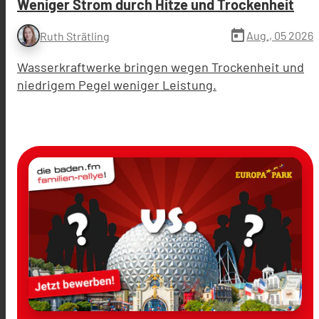
Weniger Strom durch Hitze und Trockenheit
today
Aug., 05 2026
Ruth Strätling
Wasserkraftwerke bringen wegen Trockenheit und
niedrigem Pegel weniger Leistung.