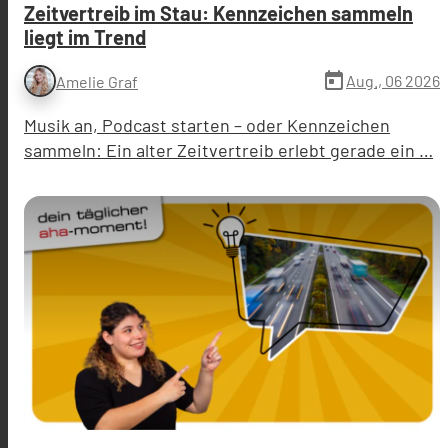
Zeitvertreib im Stau: Kennzeichen sammeln
liegt im Trend
today
Aug., 06 2026
Amelie Graf
Musik an, Podcast starten – oder Kennzeichen
sammeln: Ein alter Zeitvertreib erlebt gerade ein …