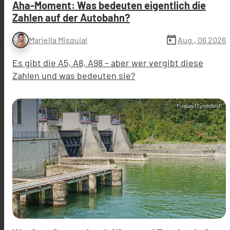
Aha-Moment: Was bedeuten eigentlich die
Zahlen auf der Autobahn?
today
Aug., 06 2026
Mariella Misquial
Es gibt die A5, A8, A98 – aber wer vergibt diese
Zahlen und was bedeuten sie?
Pixabay (Symbolbild)