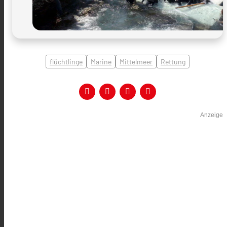
flüchtlinge
Marine
Mittelmeer
Rettung
Anzeige