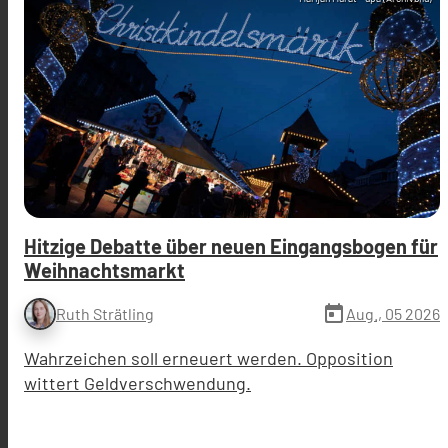
Hitzige Debatte über neuen Eingangsbogen für
Weihnachtsmarkt
today
Aug., 05 2026
Ruth Strätling
Wahrzeichen soll erneuert werden. Opposition
wittert Geldverschwendung.