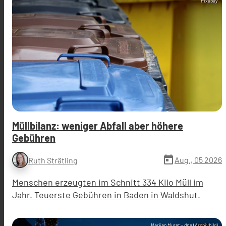
Pixabay
Müllbilanz: weniger Abfall aber höhere
Gebühren
today
Aug., 05 2026
Ruth Strätling
Menschen erzeugten im Schnitt 334 Kilo Müll im
Jahr. Teuerste Gebühren in Baden in Waldshut.
Marijan Murat - dpa (Archivbild)