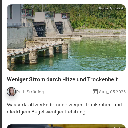
Pixabay (Symbolbild)
Weniger Strom durch Hitze und Trockenheit
today
Aug., 05 2026
Ruth Strätling
Wasserkraftwerke bringen wegen Trockenheit und
niedrigem Pegel weniger Leistung.