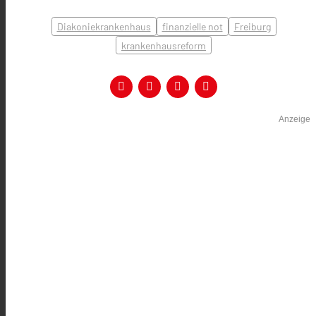
Diakoniekrankenhaus
finanzielle not
Freiburg
krankenhausreform
Anzeige