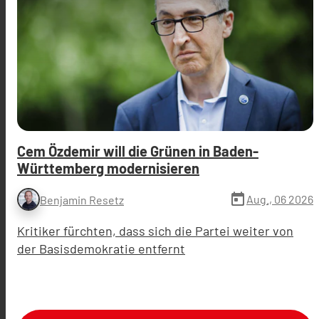
Cem Özdemir will die Grünen in Baden-
Württemberg modernisieren
today
Aug., 06 2026
Benjamin Resetz
Kritiker fürchten, dass sich die Partei weiter von
der Basisdemokratie entfernt