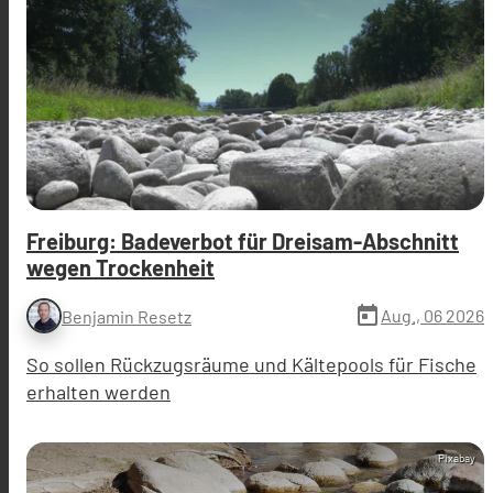
Freiburg: Badeverbot für Dreisam-Abschnitt
wegen Trockenheit
today
Aug., 06 2026
Benjamin Resetz
So sollen Rückzugsräume und Kältepools für Fische
erhalten werden
Pixabay