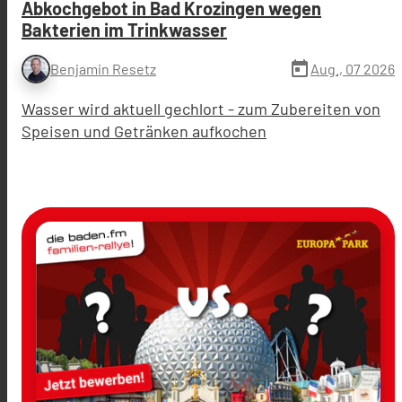
Abkochgebot in Bad Krozingen wegen
Bakterien im Trinkwasser
today
Aug., 07 2026
Benjamin Resetz
Wasser wird aktuell gechlort - zum Zubereiten von
Speisen und Getränken aufkochen