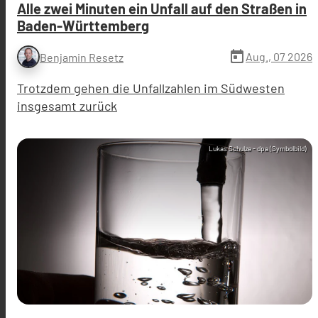
Alle zwei Minuten ein Unfall auf den Straßen in
Baden-Württemberg
today
Aug., 07 2026
Benjamin Resetz
Trotzdem gehen die Unfallzahlen im Südwesten
insgesamt zurück
Lukas Schulze - dpa (Symbolbild)