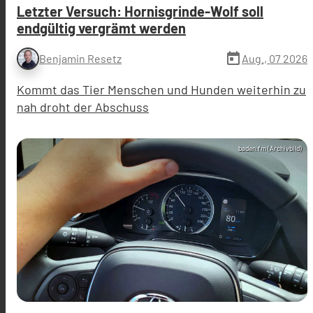
Letzter Versuch: Hornisgrinde-Wolf soll
endgültig vergrämt werden
today
Aug., 07 2026
Benjamin Resetz
Kommt das Tier Menschen und Hunden weiterhin zu
nah droht der Abschuss
baden.fm (Archivbild)