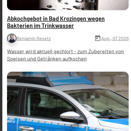
Abkochgebot in Bad Krozingen wegen
Bakterien im Trinkwasser
today
Aug., 07 2026
Benjamin Resetz
Wasser wird aktuell gechlort - zum Zubereiten von
Speisen und Getränken aufkochen
Pixabay