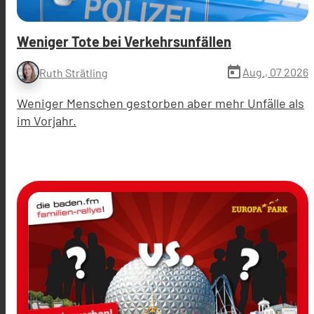
Weniger Tote bei Verkehrsunfällen
today
Aug., 07 2026
Ruth Strätling
Weniger Menschen gestorben aber mehr Unfälle als
im Vorjahr.