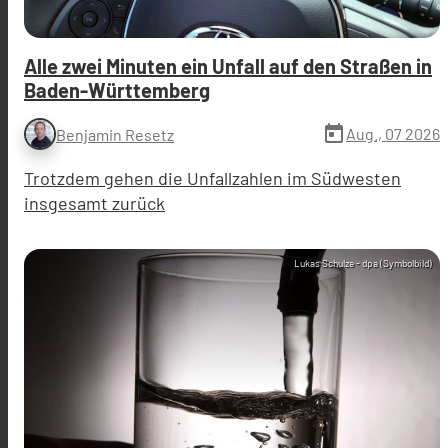
Alle zwei Minuten ein Unfall auf den Straßen in
Baden-Württemberg
today
Aug., 07 2026
Benjamin Resetz
Trotzdem gehen die Unfallzahlen im Südwesten
insgesamt zurück
Lukas Schulze - dpa (Symbolbild)