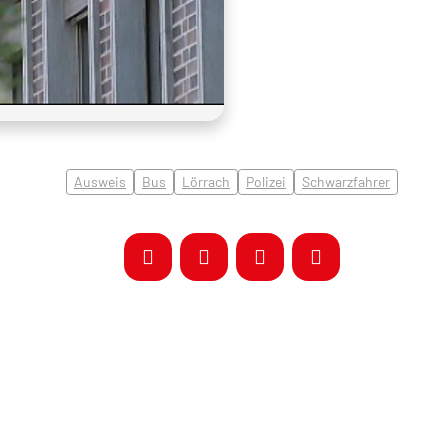
Ausweis
Bus
Lörrach
Polizei
Schwarzfahrer