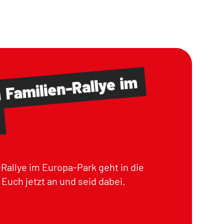
im
Familien-Rallye
m
Rallye im Europa-Park geht in die
Euch jetzt an und seid dabei.