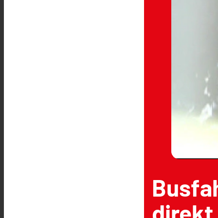
Busfah
direkt