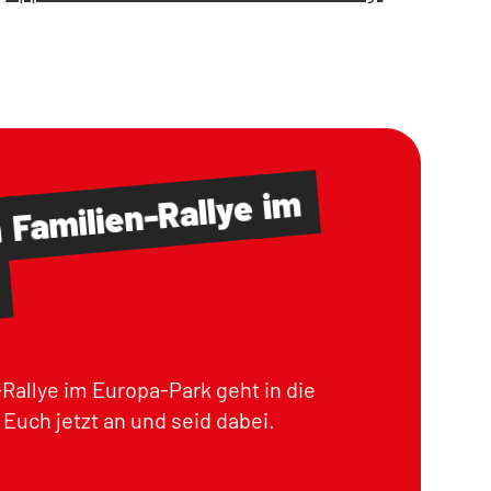
im
Familien-Rallye
m
Rallye im Europa-Park geht in die
Euch jetzt an und seid dabei.