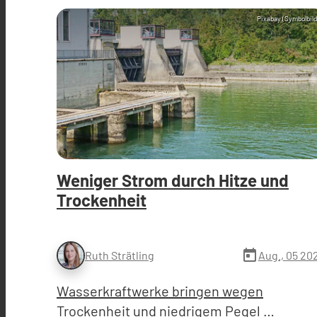
Pixabay (Symbolbild
Weniger Strom durch Hitze und
Trockenheit
today
Aug., 05 20
Ruth Strätling
Wasserkraftwerke bringen wegen
Trockenheit und niedrigem Pegel …