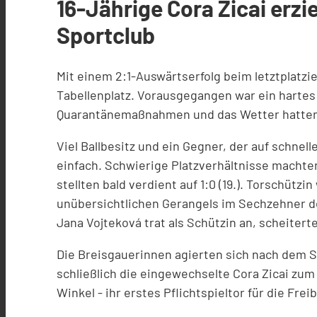
16-Jährige Cora Zicai erzi
Sportclub
Mit einem 2:1-Auswärtserfolg beim letztplatzi
Tabellenplatz. Vorausgegangen war ein hartes
Quarantänemaßnahmen und das Wetter hatten 
Viel Ballbesitz und ein Gegner, der auf schne
einfach. Schwierige Platzverhältnisse machte
stellten bald verdient auf 1:0 (19.). Torschütz
unübersichtlichen Gerangels im Sechzehner de
Jana Vojteková trat als Schützin an, scheiter
Die Breisgauerinnen agierten sich nach dem 
schließlich die eingewechselte Cora Zicai zum 
Winkel - ihr erstes Pflichtspieltor für die Frei