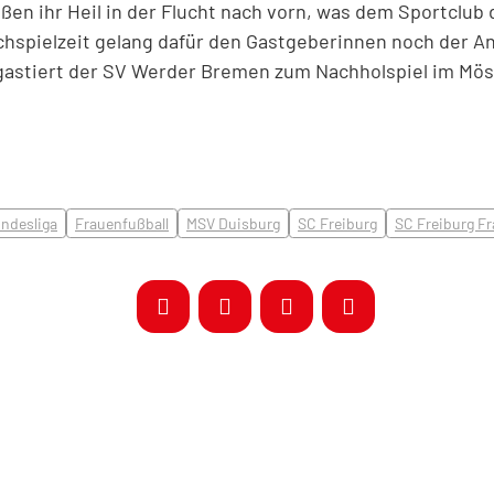
 ihr Heil in der Flucht nach vorn, was dem Sportclub 
achspielzeit gelang dafür den Gastgeberinnen noch der A
) gastiert der SV Werder Bremen zum Nachholspiel im Mös
ndesliga
Frauenfußball
MSV Duisburg
SC Freiburg
SC Freiburg F