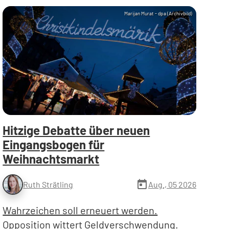
Marijan Murat - dpa (Archivbild)
Hitzige Debatte über neuen
Eingangsbogen für
Weihnachtsmarkt
today
Aug., 05 2026
Ruth Strätling
Wahrzeichen soll erneuert werden.
Opposition wittert Geldverschwendung.