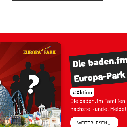
baden.f
Die
Europa-Park
#Aktion
Die baden.fm Familien-
nächste Runde! Meldet 
WEITERLESEN ...