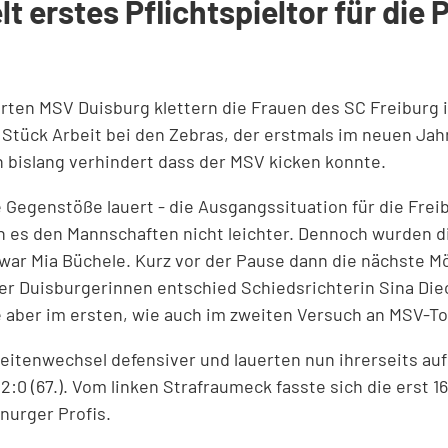
elt erstes Pflichtspieltor für di
erten MSV Duisburg klettern die Frauen des SC Freiburg 
 Stück Arbeit bei den Zebras, der erstmals im neuen Jah
bislang verhindert dass der MSV kicken konnte.
lle Gegenstöße lauert - die Ausgangssituation für die Fr
n es den Mannschaften nicht leichter. Dennoch wurden di
in war Mia Büchele. Kurz vor der Pause dann die nächste M
r Duisburgerinnen entschied Schiedsrichterin Sina Die
te aber im ersten, wie auch im zweiten Versuch an MSV-T
Seitenwechsel defensiver und lauerten nun ihrerseits a
2:0 (67.). Vom linken Strafraumeck fasste sich die erst 1
bnurger Profis.