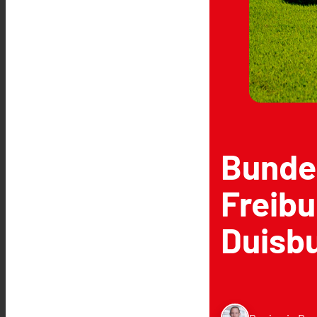
Bunde
Freibu
Duisb