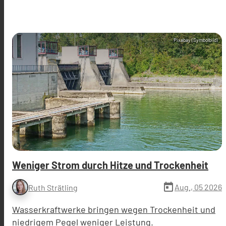
Pixabay (Symbolbild)
Weniger Strom durch Hitze und Trockenheit
today
Aug., 05 2026
Ruth Strätling
Wasserkraftwerke bringen wegen Trockenheit und
niedrigem Pegel weniger Leistung.