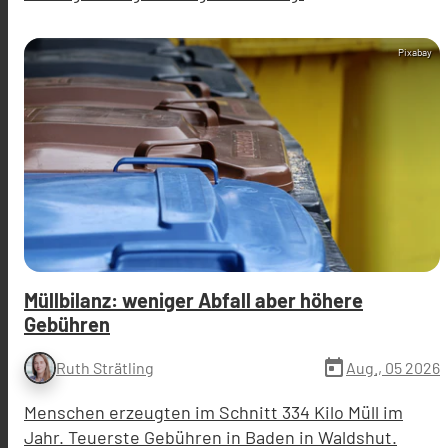
Pixabay
Müllbilanz: weniger Abfall aber höhere
Gebühren
today
Aug., 05 2026
Ruth Strätling
Menschen erzeugten im Schnitt 334 Kilo Müll im
Jahr. Teuerste Gebühren in Baden in Waldshut.