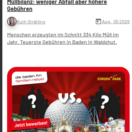
Müllbilanz: weniger Abfall aber höhere
Gebühren
today
Aug., 05 2026
Ruth Strätling
Menschen erzeugten im Schnitt 334 Kilo Müll im
Jahr. Teuerste Gebühren in Baden in Waldshut.