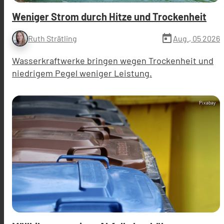
Weniger Strom durch Hitze und Trockenheit
today
Aug., 05 2026
Ruth Strätling
Wasserkraftwerke bringen wegen Trockenheit und
niedrigem Pegel weniger Leistung.
Pixabay