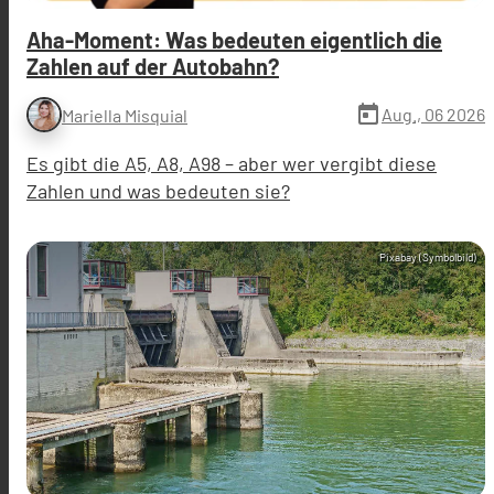
Aha-Moment: Was bedeuten eigentlich die
Zahlen auf der Autobahn?
today
Aug., 06 2026
Mariella Misquial
Es gibt die A5, A8, A98 – aber wer vergibt diese
Zahlen und was bedeuten sie?
Pixabay (Symbolbild)