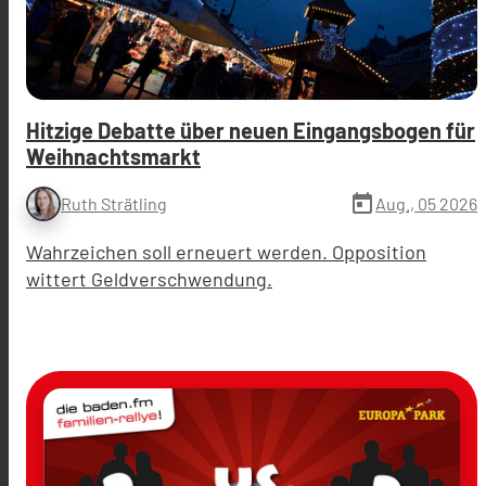
Hitzige Debatte über neuen Eingangsbogen für
Weihnachtsmarkt
today
Aug., 05 2026
Ruth Strätling
Wahrzeichen soll erneuert werden. Opposition
wittert Geldverschwendung.