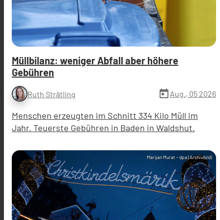
Müllbilanz: weniger Abfall aber höhere
Gebühren
today
Aug., 05 2026
Ruth Strätling
Menschen erzeugten im Schnitt 334 Kilo Müll im
Jahr. Teuerste Gebühren in Baden in Waldshut.
Marijan Murat - dpa (Archivbild)