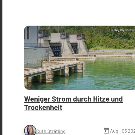
Pixabay (Symbolbild
Weniger Strom durch Hitze und
Trockenheit
today
Aug., 05 20
Ruth Strätling