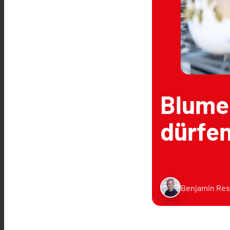
Blume
dürfen
Benjamin Res