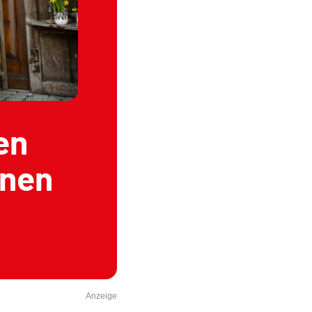
en
fnen
Anzeige