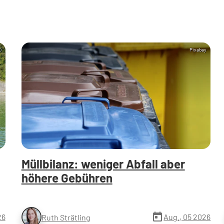
)
Pixabay
Müllbilanz: weniger Abfall aber
höhere Gebühren
today
26
Aug., 05 2026
Ruth Strätling