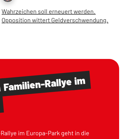
Wahrzeichen soll erneuert werden.
Opposition wittert Geldverschwendung.
im
Familien-Rallye
m
Rallye im Europa-Park geht in die