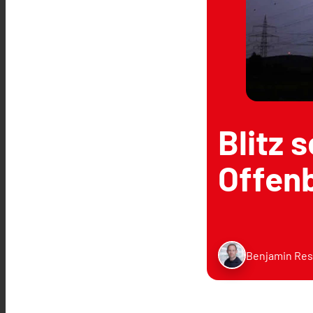
Blitz 
Offenb
Benjamin Res