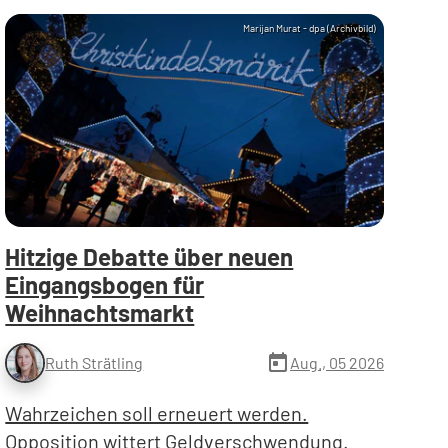
Marijan Murat - dpa (Archivbild)
Hitzige Debatte über neuen
Eingangsbogen für
Weihnachtsmarkt
today
Aug., 05 2026
Ruth Strätling
Wahrzeichen soll erneuert werden.
Opposition wittert Geldverschwendung.