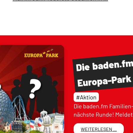
baden.f
Die
Europa-Park
#Aktion
Die baden.fm Familien-
nächste Runde! Meldet 
WEITERLESEN ...