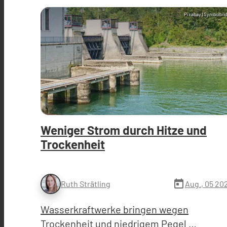
Pixabay (Symbolbild
Weniger Strom durch Hitze und
Trockenheit
today
Aug., 05 20
Ruth Strätling
Wasserkraftwerke bringen wegen
Trockenheit und niedrigem Pegel …