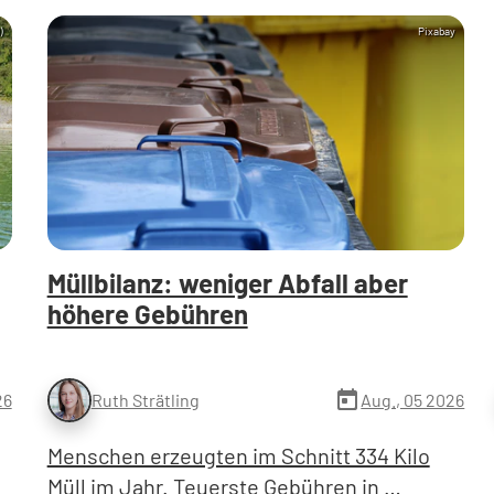
)
Pixabay
Müllbilanz: weniger Abfall aber
höhere Gebühren
today
26
Aug., 05 2026
Ruth Strätling
Menschen erzeugten im Schnitt 334 Kilo
Müll im Jahr. Teuerste Gebühren in …