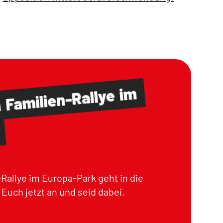
im
Familien-Rallye
m
Rallye im Europa-Park geht in die
Euch jetzt an und seid dabei.