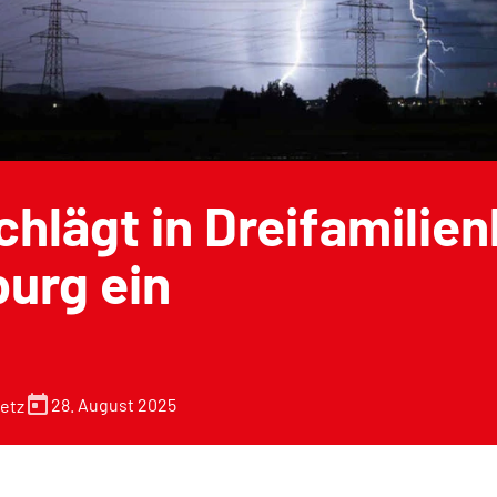
schlägt in Dreifamilie
urg ein
today
28. August 2025
etz