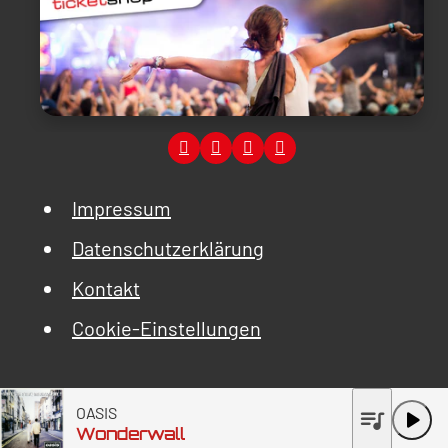
Impressum
Datenschutzerklärung
Kontakt
Cookie-Einstellungen
OASIS
queue_music
play_arrow
Wonderwall