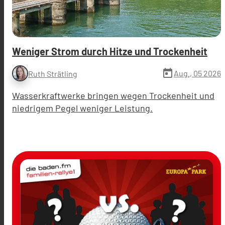
Weniger Strom durch Hitze und Trockenheit
today
Aug., 05 2026
Ruth Strätling
Wasserkraftwerke bringen wegen Trockenheit und
niedrigem Pegel weniger Leistung.