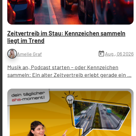
Zeitvertreib im Stau: Kennzeichen sammeln
liegt im Trend
today
Aug., 06 2026
Amelie Graf
Musik an, Podcast starten – oder Kennzeichen
sammeln: Ein alter Zeitvertreib erlebt gerade ein …