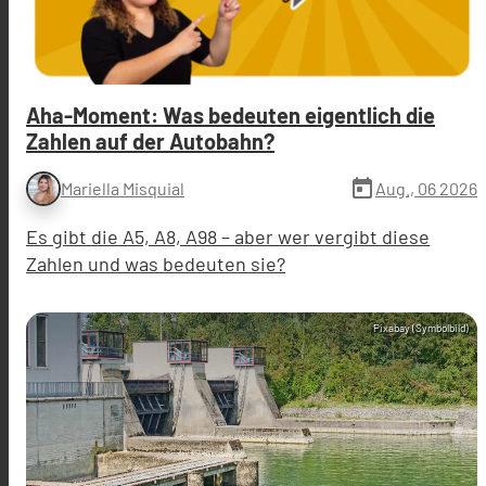
Aha-Moment: Was bedeuten eigentlich die
Zahlen auf der Autobahn?
today
Aug., 06 2026
Mariella Misquial
Es gibt die A5, A8, A98 – aber wer vergibt diese
Zahlen und was bedeuten sie?
Pixabay (Symbolbild)