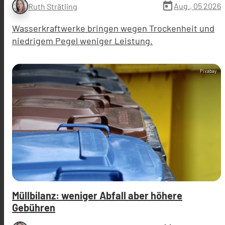
today
Aug., 05 2026
Ruth Strätling
Wasserkraftwerke bringen wegen Trockenheit und
niedrigem Pegel weniger Leistung.
Pixabay
Müllbilanz: weniger Abfall aber höhere
Gebühren