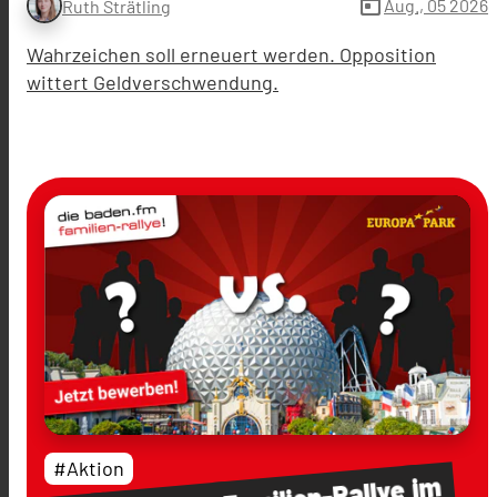
today
Aug., 05 2026
Ruth Strätling
Wahrzeichen soll erneuert werden. Opposition
wittert Geldverschwendung.
#Aktion
im
Familien-Rallye