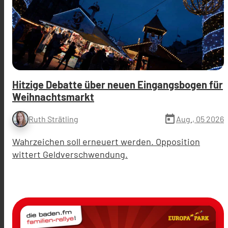
Hitzige Debatte über neuen Eingangsbogen für
Weihnachtsmarkt
today
Aug., 05 2026
Ruth Strätling
Wahrzeichen soll erneuert werden. Opposition
wittert Geldverschwendung.