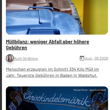
Müllbilanz: weniger Abfall aber höhere
Gebühren
today
Aug., 05 2026
Ruth Strätling
Menschen erzeugten im Schnitt 334 Kilo Müll im
Jahr. Teuerste Gebühren in Baden in Waldshut.
Marijan Murat - dpa (Archivbild)