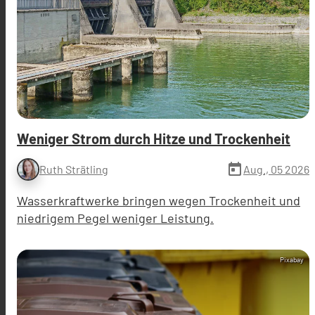
Weniger Strom durch Hitze und Trockenheit
today
Aug., 05 2026
Ruth Strätling
Wasserkraftwerke bringen wegen Trockenheit und
niedrigem Pegel weniger Leistung.
Pixabay