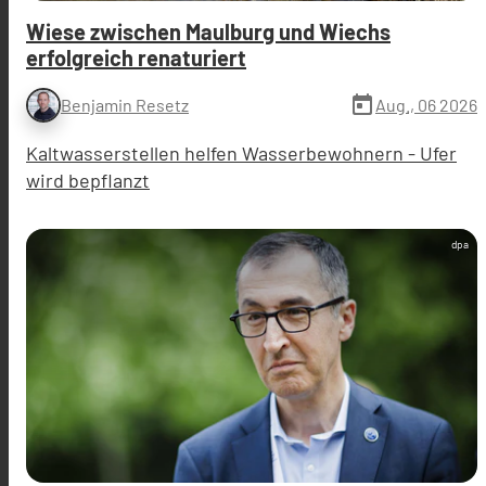
Wiese zwischen Maulburg und Wiechs
erfolgreich renaturiert
today
Aug., 06 2026
Benjamin Resetz
Kaltwasserstellen helfen Wasserbewohnern - Ufer
wird bepflanzt
dpa