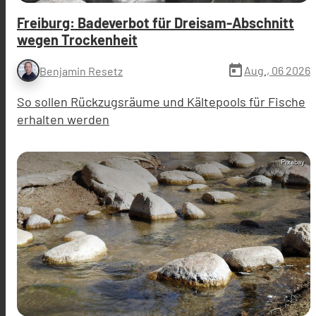
Freiburg: Badeverbot für Dreisam-Abschnitt
wegen Trockenheit
today
Aug., 06 2026
Benjamin Resetz
So sollen Rückzugsräume und Kältepools für Fische
erhalten werden
Pixabay