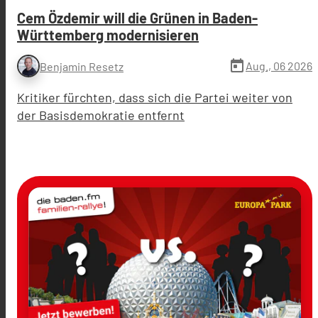
Cem Özdemir will die Grünen in Baden-
Württemberg modernisieren
today
Aug., 06 2026
Benjamin Resetz
Kritiker fürchten, dass sich die Partei weiter von
der Basisdemokratie entfernt