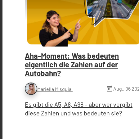
Aha-Moment: Was bedeuten
eigentlich die Zahlen auf der
Autobahn?
today
Aug., 06 20
Mariella Misquial
Es gibt die A5, A8, A98 – aber wer vergibt
diese Zahlen und was bedeuten sie?