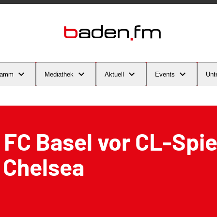
ramm
Mediathek
Aktuell
Events
Unt
 FC Basel vor CL-Spie
 Chelsea