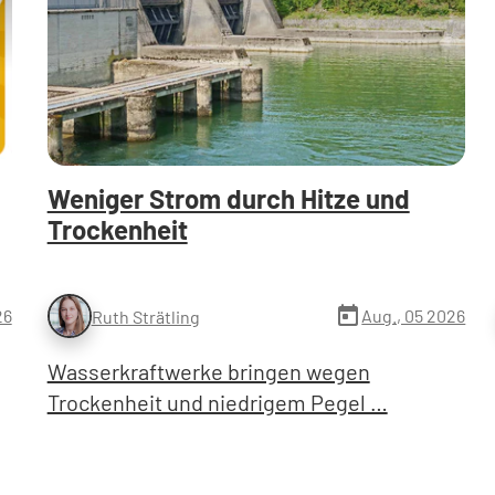
Weniger Strom durch Hitze und
Trockenheit
today
26
Aug., 05 2026
Ruth Strätling
Wasserkraftwerke bringen wegen
Trockenheit und niedrigem Pegel …