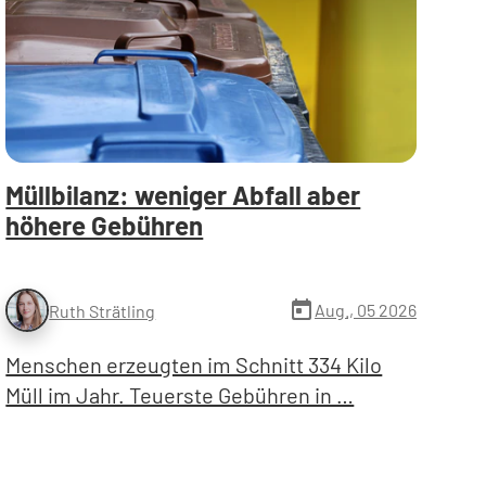
Müllbilanz: weniger Abfall aber
höhere Gebühren
today
Aug., 05 2026
Ruth Strätling
Menschen erzeugten im Schnitt 334 Kilo
Müll im Jahr. Teuerste Gebühren in …