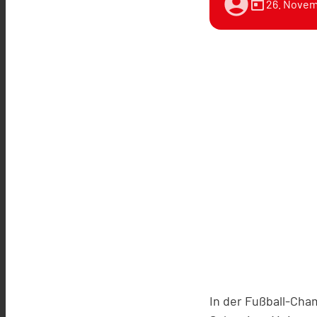
account_circle
today
26. Novem
In der Fußball-Ch