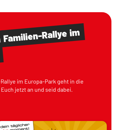
im
Familien-Rallye
m
Rallye im Europa-Park geht in die
Euch jetzt an und seid dabei.