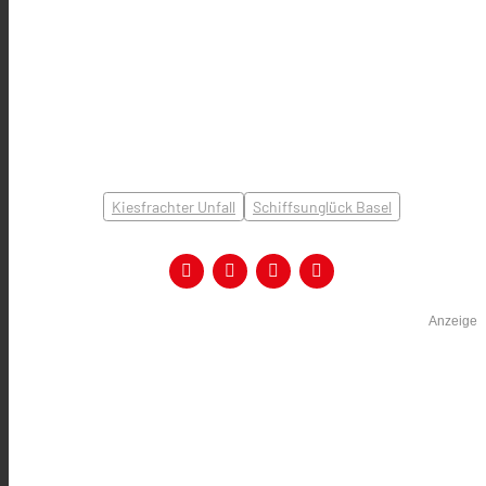
Kiesfrachter Unfall
Schiffsunglück Basel
Anzeige