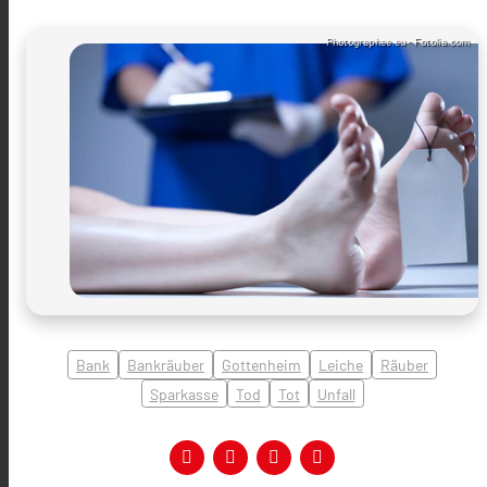
Photographee.eu - Fotolia.com
Bank
Bankräuber
Gottenheim
Leiche
Räuber
Sparkasse
Tod
Tot
Unfall