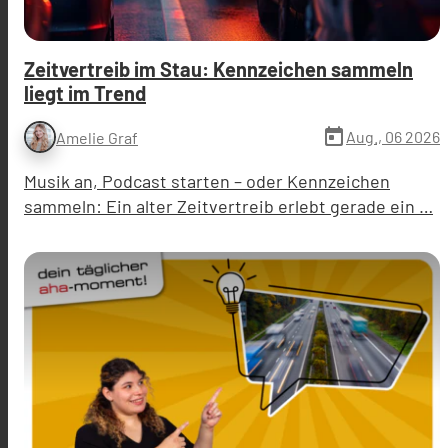
Zeitvertreib im Stau: Kennzeichen sammeln
liegt im Trend
today
Aug., 06 2026
Amelie Graf
Musik an, Podcast starten – oder Kennzeichen
sammeln: Ein alter Zeitvertreib erlebt gerade ein …