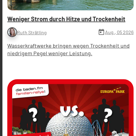
Weniger Strom durch Hitze und Trockenheit
today
Aug., 05 2026
Ruth Strätling
Wasserkraftwerke bringen wegen Trockenheit und
niedrigem Pegel weniger Leistung.