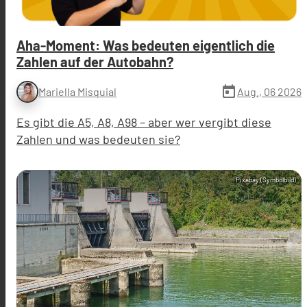
Aha-Moment: Was bedeuten eigentlich die
Zahlen auf der Autobahn?
today
Aug., 06 2026
Mariella Misquial
Es gibt die A5, A8, A98 – aber wer vergibt diese
Zahlen und was bedeuten sie?
Pixabay (Symbolbild)