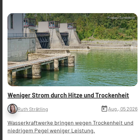
Pixabay (Symbolbild)
Weniger Strom durch Hitze und Trockenheit
today
Aug., 05 2026
Ruth Strätling
Wasserkraftwerke bringen wegen Trockenheit und
niedrigem Pegel weniger Leistung.