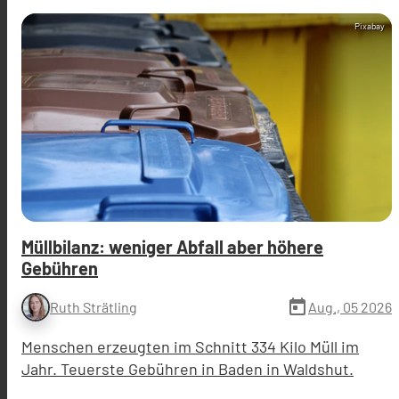
Pixabay
Müllbilanz: weniger Abfall aber höhere
Gebühren
today
Aug., 05 2026
Ruth Strätling
Menschen erzeugten im Schnitt 334 Kilo Müll im
Jahr. Teuerste Gebühren in Baden in Waldshut.