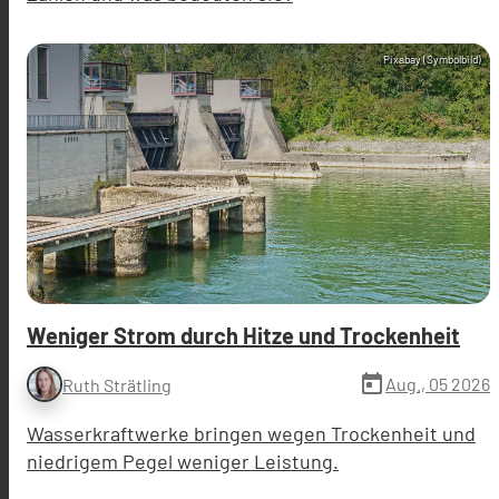
Pixabay (Symbolbild)
Weniger Strom durch Hitze und Trockenheit
today
Aug., 05 2026
Ruth Strätling
Wasserkraftwerke bringen wegen Trockenheit und
niedrigem Pegel weniger Leistung.