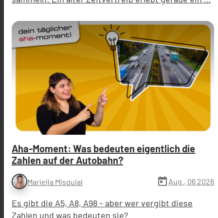
Aha-Moment: Was bedeuten eigentlich die
Zahlen auf der Autobahn?
today
Aug., 06 2026
Mariella Misquial
Es gibt die A5, A8, A98 – aber wer vergibt diese
Zahlen und was bedeuten sie?