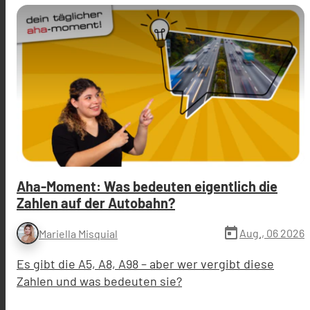
Aha-Moment: Was bedeuten eigentlich die
Zahlen auf der Autobahn?
today
Aug., 06 2026
Mariella Misquial
Es gibt die A5, A8, A98 – aber wer vergibt diese
Zahlen und was bedeuten sie?