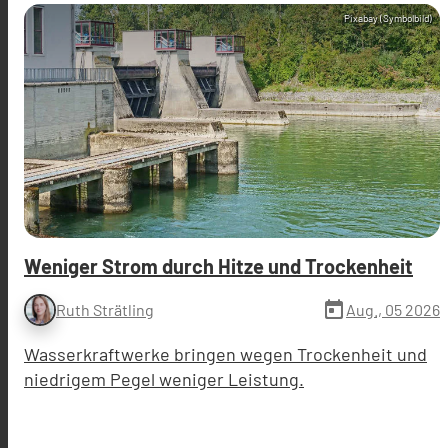
Pixabay (Symbolbild)
Weniger Strom durch Hitze und Trockenheit
today
Aug., 05 2026
Ruth Strätling
Wasserkraftwerke bringen wegen Trockenheit und
niedrigem Pegel weniger Leistung.