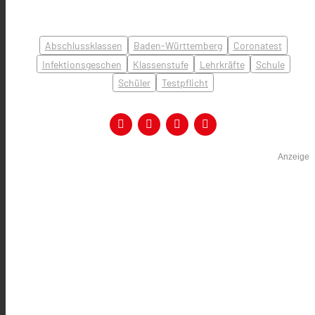
Abschlussklassen
Baden-Württemberg
Coronatest
Infektionsgeschen
Klassenstufe
Lehrkräfte
Schule
Schüler
Testpflicht
Anzeige