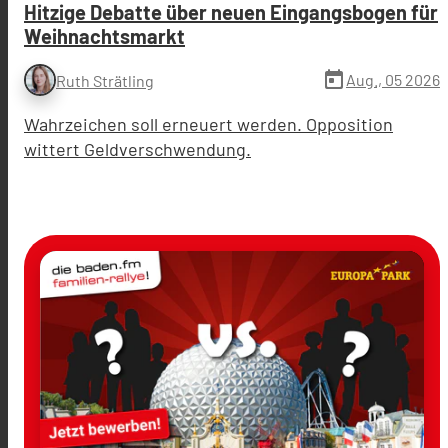
Hitzige Debatte über neuen Eingangsbogen für
Weihnachtsmarkt
today
Aug., 05 2026
Ruth Strätling
Wahrzeichen soll erneuert werden. Opposition
wittert Geldverschwendung.