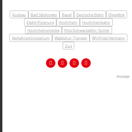
Ausbau
Bad Säckingen
Basel
Deutsche Bahn
Diesellok
Elektrifizierung
Hochrhein
Hochrheinbahn
Hochrheinstrecke
Rita Schwarzelühr-Sutter
Verkehrsministerium
Waldshut-Tiengen
Winfried Hermann
Zug
Anzeige