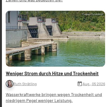
Pixabay (Symbolbild)
Weniger Strom durch Hitze und Trockenheit
today
Aug., 05 2026
Ruth Strätling
Wasserkraftwerke bringen wegen Trockenheit und
niedrigem Pegel weniger Leistung.