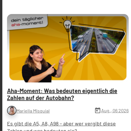
Aha-Moment: Was bedeuten eigentlich die
Zahlen auf der Autobahn?
today
Aug., 06 2026
Mariella Misquial
Es gibt die A5, A8, A98 – aber wer vergibt diese
Zahlen und was bedeuten sie?