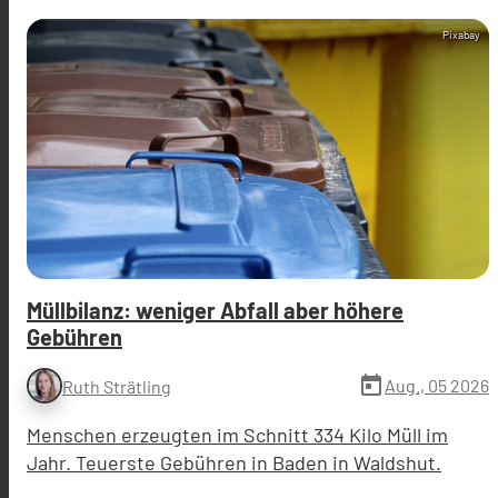
Pixabay
Müllbilanz: weniger Abfall aber höhere
Gebühren
today
Aug., 05 2026
Ruth Strätling
Menschen erzeugten im Schnitt 334 Kilo Müll im
Jahr. Teuerste Gebühren in Baden in Waldshut.