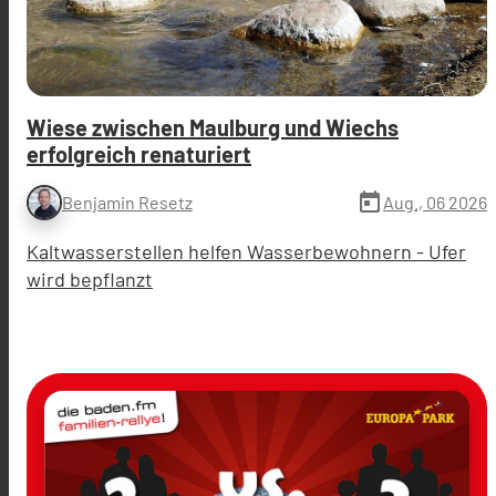
Wiese zwischen Maulburg und Wiechs
erfolgreich renaturiert
today
Aug., 06 2026
Benjamin Resetz
Kaltwasserstellen helfen Wasserbewohnern - Ufer
wird bepflanzt