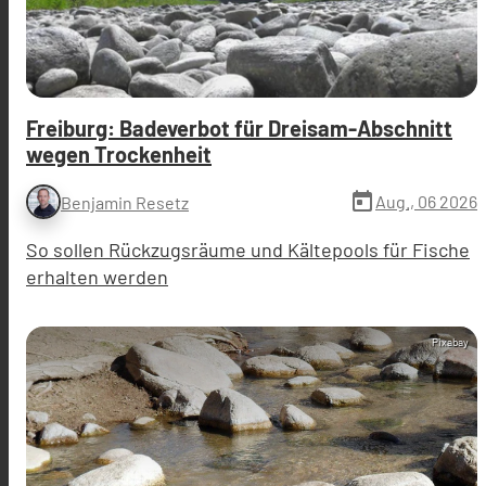
Freiburg: Badeverbot für Dreisam-Abschnitt
wegen Trockenheit
today
Aug., 06 2026
Benjamin Resetz
So sollen Rückzugsräume und Kältepools für Fische
erhalten werden
Pixabay