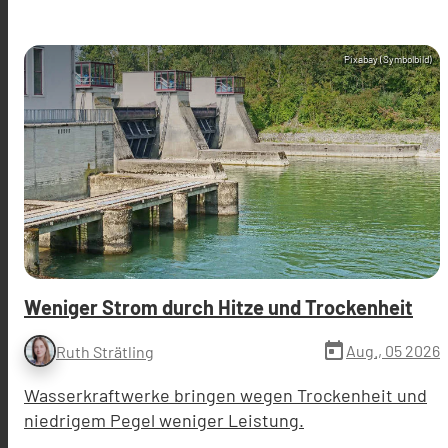
Pixabay (Symbolbild)
Weniger Strom durch Hitze und Trockenheit
today
Aug., 05 2026
Ruth Strätling
Wasserkraftwerke bringen wegen Trockenheit und
niedrigem Pegel weniger Leistung.