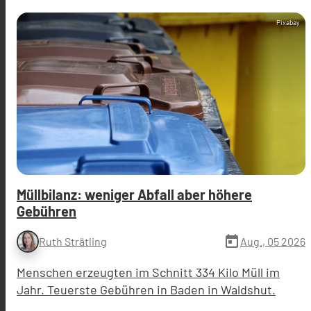
Pixabay
Müllbilanz: weniger Abfall aber höhere
Gebühren
today
Aug., 05 2026
Ruth Strätling
Menschen erzeugten im Schnitt 334 Kilo Müll im
Jahr. Teuerste Gebühren in Baden in Waldshut.