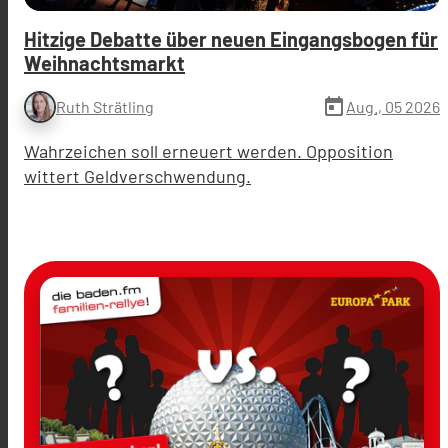
Hitzige Debatte über neuen Eingangsbogen für
Weihnachtsmarkt
today
Aug., 05 2026
Ruth Strätling
Wahrzeichen soll erneuert werden. Opposition
wittert Geldverschwendung.