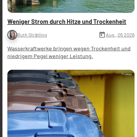
Weniger Strom durch Hitze und Trockenheit
today
Aug., 05 2026
Ruth Strätling
Wasserkraftwerke bringen wegen Trockenheit und
niedrigem Pegel weniger Leistung.
Pixabay