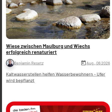
Wiese zwischen Maulburg und Wiechs
erfolgreich renaturiert
today
Aug., 06 2026
Benjamin Resetz
Kaltwasserstellen helfen Wasserbewohnern - Ufer
wird bepflanzt