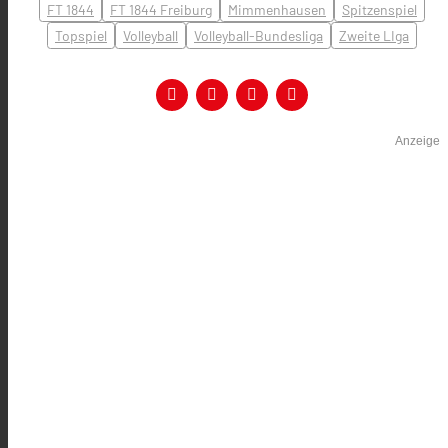
FT 1844
FT 1844 Freiburg
Mimmenhausen
Spitzenspiel
Topspiel
Volleyball
Volleyball-Bundesliga
Zweite LIga
Anzeige