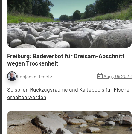
Freiburg: Badeverbot für Dreisam-Abschnitt
wegen Trockenheit
today
Aug., 06 2026
Benjamin Resetz
So sollen Rückzugsräume und Kältepools für Fische
erhalten werden
Pixabay