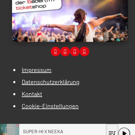
Impressum
Datenschutzerklärung
Kontakt
Cookie-Einstellungen
SUPER-HI X NEEKA
queue_music
play_arrow