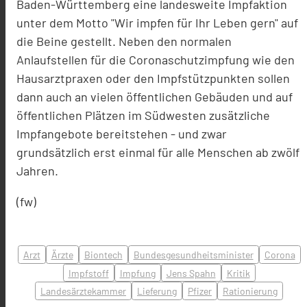
Baden-Württemberg eine landesweite Impfaktion
unter dem Motto "Wir impfen für Ihr Leben gern" auf
die Beine gestellt. Neben den normalen
Anlaufstellen für die Coronaschutzimpfung wie den
Hausarztpraxen oder den Impfstützpunkten sollen
dann auch an vielen öffentlichen Gebäuden und auf
öffentlichen Plätzen im Südwesten zusätzliche
Impfangebote bereitstehen - und zwar
grundsätzlich erst einmal für alle Menschen ab zwölf
Jahren.
(fw)
Arzt
Ärzte
Biontech
Bundesgesundheitsminister
Corona
Impfstoff
Impfung
Jens Spahn
Kritik
Landesärztekammer
Lieferung
Pfizer
Rationierung