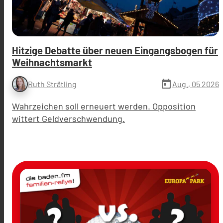
Hitzige Debatte über neuen Eingangsbogen für
Weihnachtsmarkt
today
Aug., 05 2026
Ruth Strätling
Wahrzeichen soll erneuert werden. Opposition
wittert Geldverschwendung.