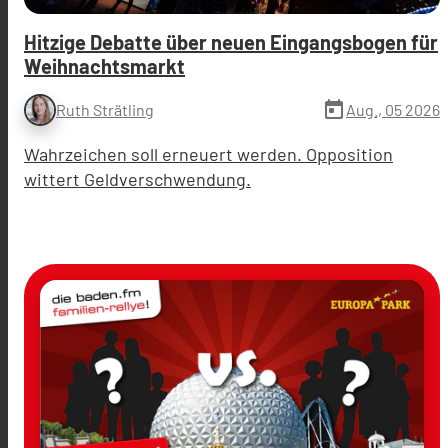
Hitzige Debatte über neuen Eingangsbogen für
Weihnachtsmarkt
today
Aug., 05 2026
Ruth Strätling
Wahrzeichen soll erneuert werden. Opposition
wittert Geldverschwendung.