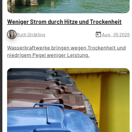
Weniger Strom durch Hitze und Trockenheit
today
Aug., 05 2026
Ruth Strätling
Wasserkraftwerke bringen wegen Trockenheit und
niedrigem Pegel weniger Leistung.
Pixabay