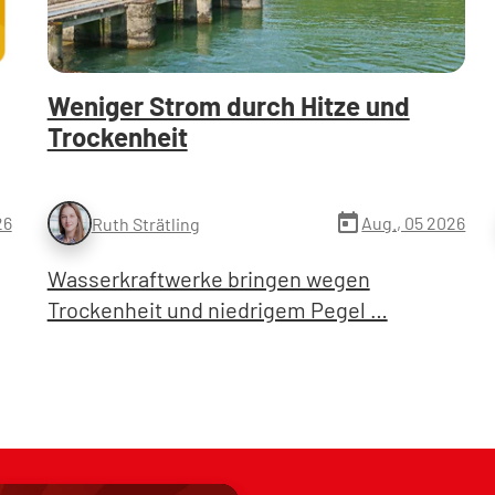
Weniger Strom durch Hitze und
Trockenheit
today
26
Aug., 05 2026
Ruth Strätling
Wasserkraftwerke bringen wegen
Trockenheit und niedrigem Pegel …