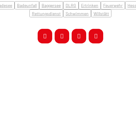
adesee
Badeunfall
Baggersee
DLRG
Ertrinken
Feuerwehr
Hess
Rettungsdienst
Schwimmen
Willstätt