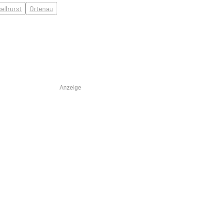
elhurst
Ortenau
Anzeige