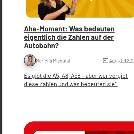
Aha-Moment: Was bedeuten
eigentlich die Zahlen auf der
Autobahn?
today
Aug., 06 20
Mariella Misquial
Es gibt die A5, A8, A98 – aber wer vergibt
diese Zahlen und was bedeuten sie?