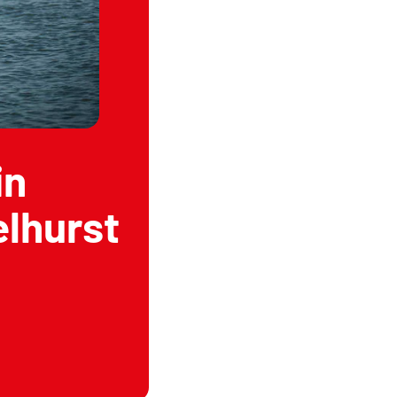
in
elhurst