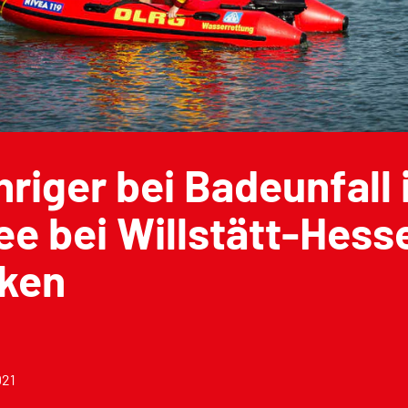
riger bei Badeunfall 
e bei Willstätt-Hess
nken
021