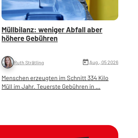
Müllbilanz: weniger Abfall aber
höhere Gebühren
today
Aug., 05 2026
Ruth Strätling
Menschen erzeugten im Schnitt 334 Kilo
Müll im Jahr. Teuerste Gebühren in …