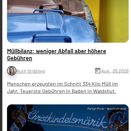
Müllbilanz: weniger Abfall aber höhere
Gebühren
today
Aug., 05 2026
Ruth Strätling
Menschen erzeugten im Schnitt 334 Kilo Müll im
Jahr. Teuerste Gebühren in Baden in Waldshut.
Marijan Murat - dpa (Archivbild)