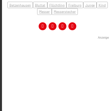
Betzenhausen
Bluttat
Flüchtling
Freiburg
Junge
Kind
Messer
Messerstecher
Anzeige