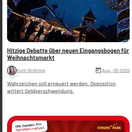
Hitzige Debatte über neuen Eingangsbogen für
Weihnachtsmarkt
today
Aug., 05 2026
Ruth Strätling
Wahrzeichen soll erneuert werden. Opposition
wittert Geldverschwendung.