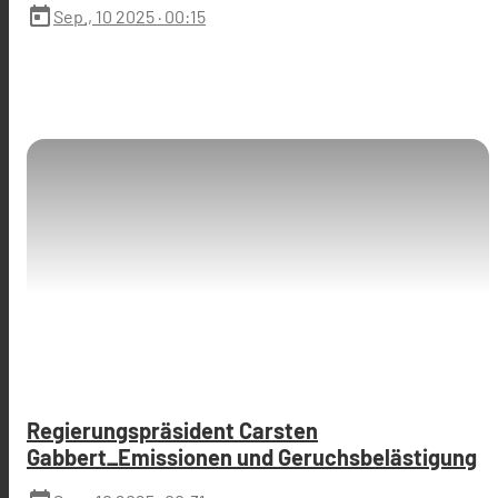
today
Sep., 10 2025
· 00:15
Regierungspräsident Carsten
Gabbert_Emissionen und Geruchsbelästigung