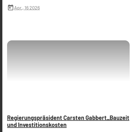
today
Apr., 16 2026
Regierungspräsident Carsten Gabbert_Bauzeit
und Investitionskosten