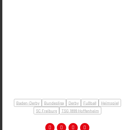
Baden-Derby
Bundesliga
Derby
Fußball
Heimspiel
SC Freiburg
TSG 1899 Hoffenheim