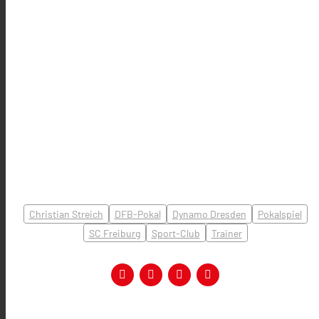
Christian Streich
DFB-Pokal
Dynamo Dresden
Pokalspiel
SC Freiburg
Sport-Club
Trainer