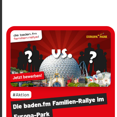
#Aktion
im
Familien-Rallye
baden.fm
Die
Europa-Park