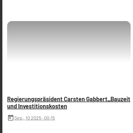
Regierungspräsident Carsten Gabbert_Bauzeit
und Investitionskosten
today
Sep., 10 2025
· 00:15