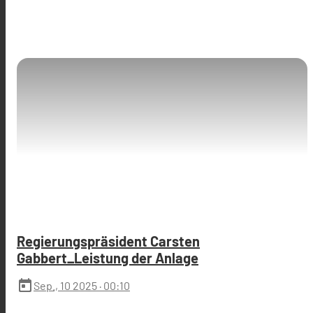
Regierungspräsident Carsten
Gabbert_Leistung der Anlage
today
Sep., 10 2025
· 00:10