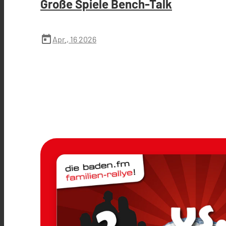
Große Spiele Bench-Talk
today
Apr., 16 2026