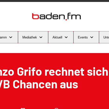
ramm
Mediathek
Aktuell
Events
Unt
zo Grifo rechnet sic
VB Chancen aus