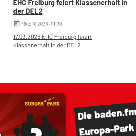
EHC Freiburg feiert Klassenerhalt in
der DEL2
today
März, 18 2026
· 01:30
17.03.2026 EHC Freiburg feiert
Klassenerhalt in der DEL2
baden.f
Die
Europa-Park