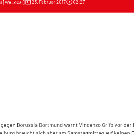
today
play_circle_outline
23. Februar 2017
02:27
l [WeLocal]
gegen Borussia Dortmund warnt Vincenzo Grifo vor der i
eiburg braucht sich aber am Samstagmittag auf keinen F