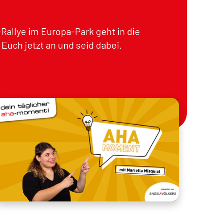
Rallye im Europa-Park geht in die
Euch jetzt an und seid dabei.