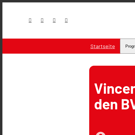
Startseite
Prog
Vincen
den B