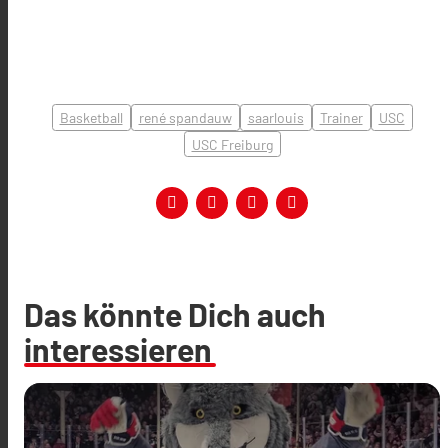
Basketball
rené spandauw
saarlouis
Trainer
USC
USC Freiburg
Das könnte Dich auch
interessieren