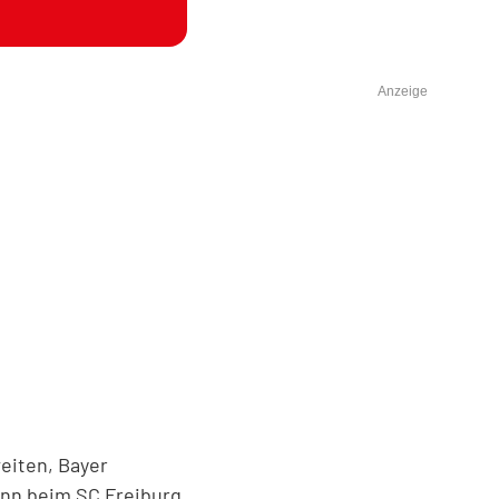
Anzeige
eiten, Bayer
nn beim SC Freiburg