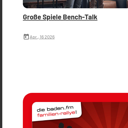
Große Spiele Bench-Talk
today
Apr., 16 2026