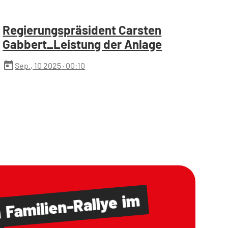
Regierungspräsident Carsten
Gabbert_Leistung der Anlage
today
Sep., 10 2025
· 00:10
im
Familien-Rallye
m