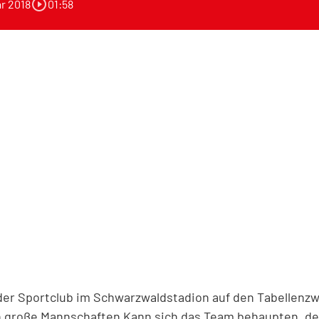
play_circle_outline
r 2018
01:58
der Sportclub im Schwarzwaldstadion auf den Tabellenzw
 große Mannschaften Kann sich das Team behaupten, de